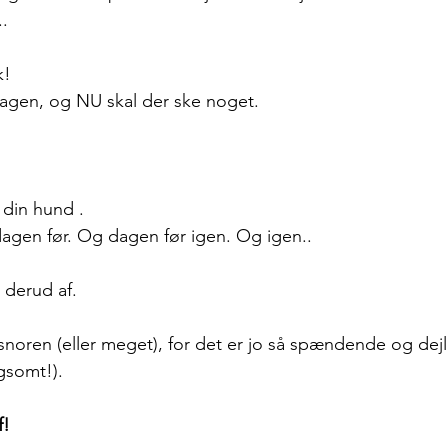
. 
!  
dagen, og NU skal der ske noget. 
g din hund .
agen før. Og dagen før igen. Og igen.. 
derud af. 
 snoren (eller meget), for det er jo så spændende og dej
gsomt!). 
f!