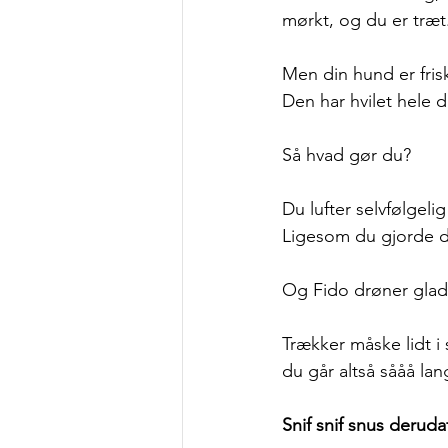
mørkt, og du er træt.
Men din hund er frisk
Den har hvilet hele 
Så hvad gør du? 
Du lufter selvfølgeli
Ligesom du gjorde d
Og Fido drøner glad 
Trækker måske lidt i
du går altså sååå lan
Snif snif snus deruda