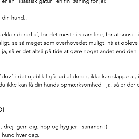
er en "klassisk gåtur" en fin løsning for jer.  
r din hund..
ækker derud af, for det meste i stram line, for at snuse t
igt, se så meget som overhovedet muligt, nå at opleve
ja, så er det altså på tide at gøre noget andet end den 
"døv" i det øjeblik I går ud af døren, ikke kan slappe af, 
du ikke kan få din hunds opmærksomhed - ja, så er der 
D!
ds, drej, gem dig, hop og hyg jer - sammen :)
 hund hver dag. 