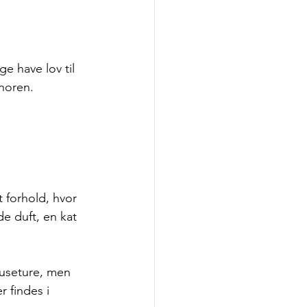
ge have lov til 
noren. 
 forhold, hvor 
e duft, en kat 
nuseture, men 
 findes i 