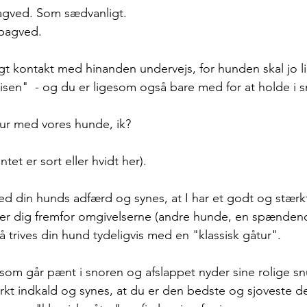
gved. Som sædvanligt. 
bagved.  
gtigt kontakt med hinanden undervejs, for hunden skal jo li
isen"  - og du er ligesom også bare med for at holde i s
 tur med vores hunde, ik?
ntet er sort eller hvidt her). 
med din hunds adfærd og synes, at I har et godt og stærkt
lger dig fremfor omgivelserne (andre hunde, en spændend
så trives din hund tydeligvis med en "klassisk gåtur". 
som går pænt i snoren og afslappet nyder sine rolige s
rkt indkald og synes, at du er den bedste og sjoveste der