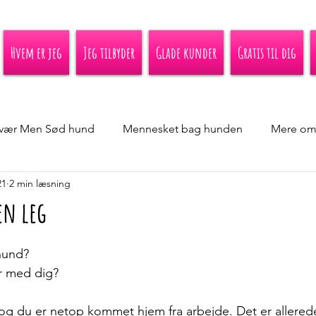
Hvem er jeg
Jeg tilbyder
Glade kunder
Gratis til dig
vær Men Sød hund
Mennesket bag hunden
Mere om
21
2 min læsning
en leg
hund?  
ur med dig? 
og du er netop kommet hjem fra arbejde. Det er allerede