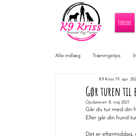
Forside
Alle indlæg
Træningstips
S
K9 Kriss
19. apr. 20
Gør turen til 
Opdateret:
8. maj 2021
Går du tur med din 
Eller går din hund t
Det er eftermiddag, 