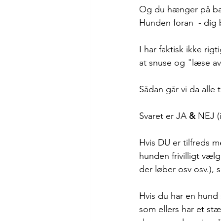
Og du hænger på ba
Hunden foran  - dig 
I har faktisk ikke ri
at snuse og "læse av
Sådan går vi da alle
Svaret er JA 
&
 NEJ (i
Hvis DU er tilfreds 
hunden frivilligt væ
der løber osv osv.), 
Hvis du har en hund 
som ellers har et stæ