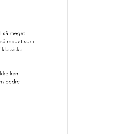
il så meget 
 så meget som 
"klassiske 
ikke kan 
en bedre 