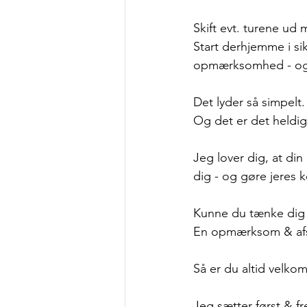
Skift evt. turene ud 
Start derhjemme i sik
opmærksomhed - og 
Det lyder så simpelt.
Og det er det heldigv
Jeg lover dig, at di
dig - og gøre jere
Kunne du tænke dig a
En opmærksom & afs
Så er du altid velko
Jeg sætter først & f