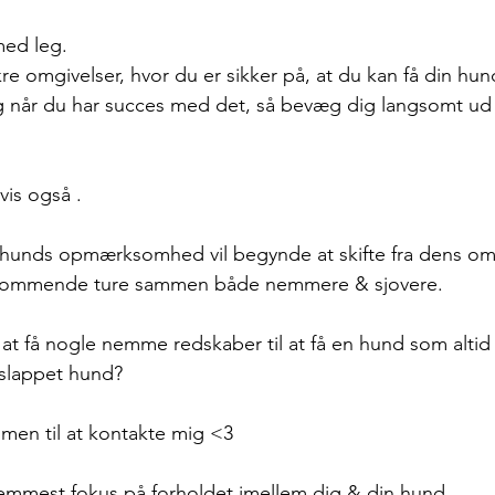
med leg. 
re omgivelser, hvor du er sikker på, at du kan få din hun
når du har succes med det, så bevæg dig langsomt ud 
 
is også . 
n hunds opmærksomhed vil begynde at skifte fra dens omgi
s kommende ture sammen både nemmere & sjovere. 
t få nogle nemme redskaber til at få en hund som altid
lappet hund? 
mmen til at kontakte mig <3 
remmest fokus på forholdet imellem dig & din hund. 