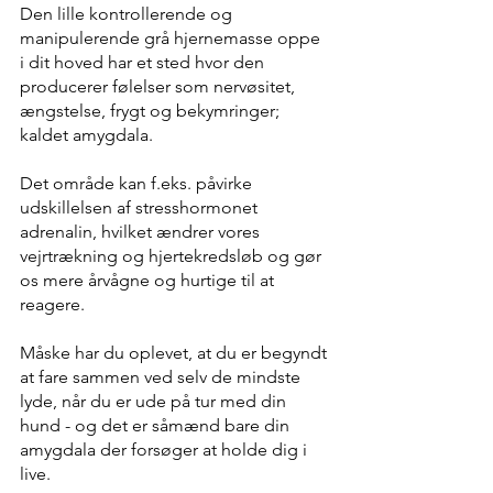
Den lille kontrollerende og 
manipulerende grå hjernemasse oppe 
i dit hoved har et sted hvor den 
producerer følelser som nervøsitet, 
ængstelse, frygt og bekymringer; 
kaldet amygdala.   
Det område kan f.eks. påvirke 
udskillelsen af stresshormonet 
adrenalin, hvilket ændrer vores 
vejrtrækning og hjertekredsløb og gør 
os mere årvågne og hurtige til at 
reagere.   
Måske har du oplevet, at du er begyndt 
at fare sammen ved selv de mindste 
lyde, når du er ude på tur med din 
hund - og det er såmænd bare din 
amygdala der forsøger at holde dig i 
live. 