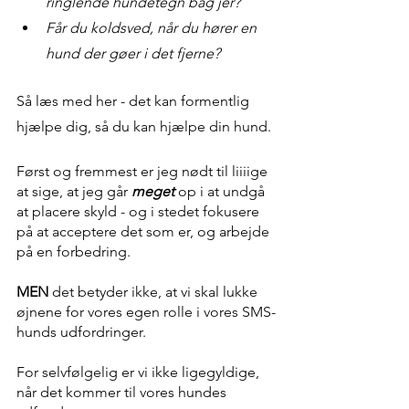
ringlende hundetegn bag jer? 
Får du koldsved, når du hører en 
hund der gøer i det fjerne? 
Så læs med her - det kan formentlig 
hjælpe dig, så du kan hjælpe din hund. 
Først og fremmest er jeg nødt til liiiige 
at sige, at jeg går 
meget
 op i at undgå 
at placere skyld - og i stedet fokusere 
på at acceptere det som er, og arbejde 
på en forbedring. 
MEN
 det betyder ikke, at vi skal lukke 
øjnene for vores egen rolle i vores SMS-
hunds udfordringer. 
For selvfølgelig er vi ikke ligegyldige, 
når det kommer til vores hundes 