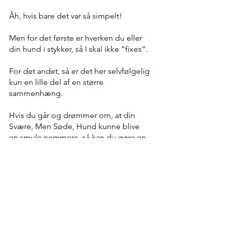
Åh, hvis bare det var så simpelt!
Men for det første er hverken du eller 
din hund i stykker, så I skal ikke “fixes”. 
For det andet, så er det her selvfølgelig 
kun en lille del af en større 
sammenhæng.
Hvis du går og drømmer om, at din 
Svære, Men Søde, Hund kunne blive 
en smule nemmere, så kan du gøre en 
hel masse andre ting også som kan 
hjælpe. 
Mange brikker små… 