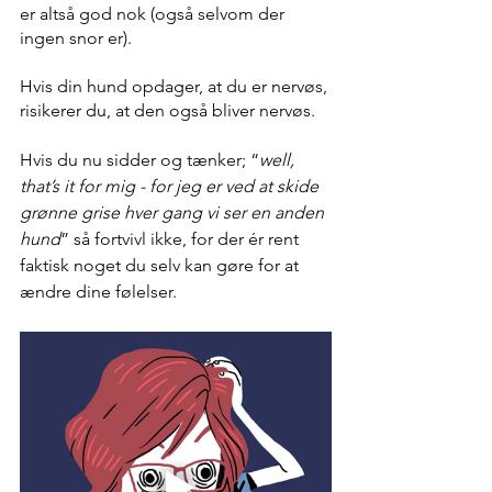
er altså god nok (også selvom der 
ingen snor er). 
Hvis din hund opdager, at du er nervøs, 
risikerer du, at den også bliver nervøs.  
Hvis du nu sidder og tænker; “
well, 
that’s it for mig - for jeg er ved at skide 
grønne grise hver gang vi ser en anden 
hund
” så fortvivl ikke, for der ér rent 
faktisk noget du selv kan gøre for at 
ændre dine følelser. 