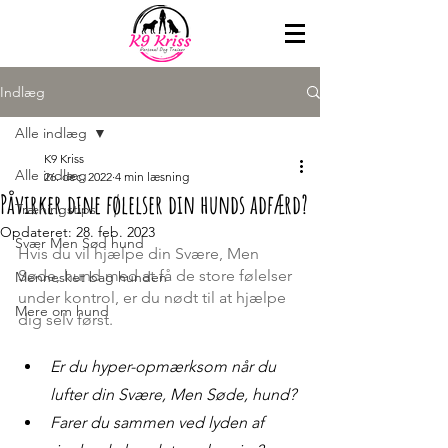
Indlæg
Alle indlæg
K9 Kriss
Alle indlæg
26. dec. 2022
4 min læsning
Påvirker dine følelser din hunds adfærd?
Træningstips
Opdateret:
28. feb. 2023
Svær Men Sød hund
Hvis du vil hjælpe din Svære, Men 
Søde, hund med at få de store følelser 
Mennesket bag hunden
under kontrol, er du nødt til at hjælpe 
Mere om hund
dig selv først.
Er du hyper-opmærksom når du 
lufter din Svære, Men Søde, hund? 
Farer du sammen ved lyden af 