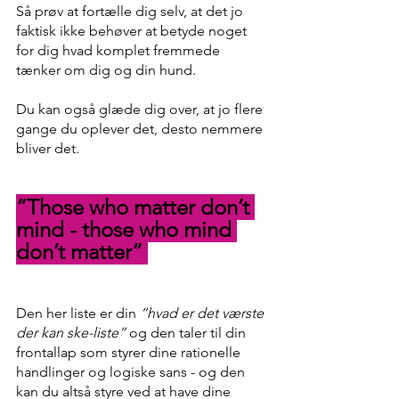
Så prøv at fortælle dig selv, at det jo 
faktisk ikke behøver at betyde noget 
for dig hvad komplet fremmede 
tænker om dig og din hund.  
Du kan også glæde dig over, at jo flere 
gange du oplever det, desto nemmere 
bliver det.
“Those who matter don’t 
mind - those who mind 
don’t matter” 
Den her liste er din 
“hvad er det værste 
der kan ske-liste”
 og den taler til din 
frontallap som styrer dine rationelle 
handlinger og logiske sans - og den 
kan du altså styre ved at have dine 