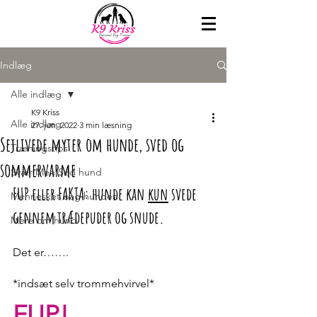
Indlæg
Alle indlæg
K9 Kriss
Alle indlæg
27. jun. 2022
3 min læsning
Sejlivede myter om hunde, sved og
Træningstips
sommervarme
Svær Men Sød hund
FUP eller FAKTA: hunde kan 
kun
 svede 
Mennesket bag hunden
gennem trædepuder og snude.
Mere om hund
Det er……. 
*indsæt selv trommehvirvel* 
FUP!