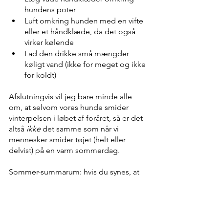
hundens poter
Luft omkring hunden med en vifte 
eller et håndklæde, da det også 
virker kølende
Lad den drikke små mængder 
køligt vand (ikke for meget og ikke 
for koldt)
Afslutningvis vil jeg bare minde alle 
om, at selvom vores hunde smider 
vinterpelsen i løbet af foråret, så er det 
altså 
ikke
 det samme som når vi 
mennesker smider tøjet (helt eller 
delvist) på en varm sommerdag. 
Sommer-summarum: hvis du synes, at 
det er varmt nok til at vise lidt bar hud, 
så er det rimelig sikkert en rigtig varm 
dag for din hund, der jo stadig går 
med pels. 